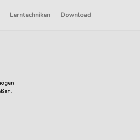
Lerntechniken
Download
rmögen
eßen.